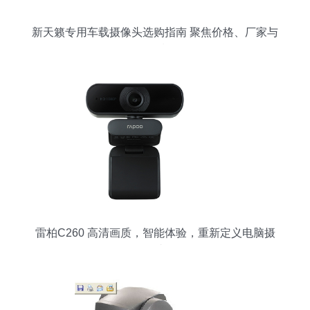
新天籁专用车载摄像头选购指南 聚焦价格、厂家与
品质
雷柏C260 高清画质，智能体验，重新定义电脑摄
像头