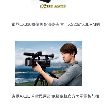
索尼EX330摄像机高清镜头 富士XS20s*6.3BRM的
专业适配与应用解析
索尼AX1E 首款民用级4K摄像机官方美图赏析与摄
像新纪元