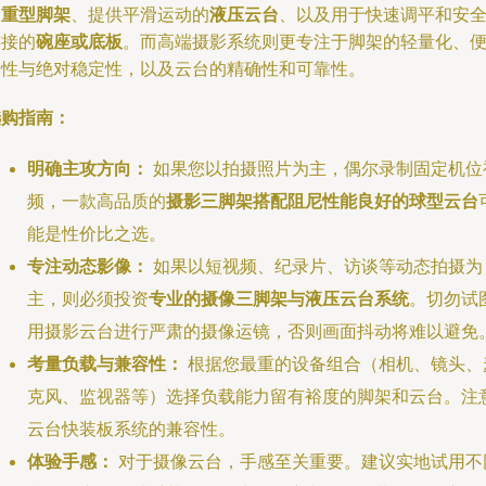
的
重型脚架
、提供平滑运动的
液压云台
、以及用于快速调平和安
连接的
碗座或底板
。而高端摄影系统则更专注于脚架的轻量化、
携性与绝对稳定性，以及云台的精确性和可靠性。
选购指南：
明确主攻方向：
如果您以拍摄照片为主，偶尔录制固定机位
频，一款高品质的
摄影三脚架搭配阻尼性能良好的球型云台
能是性价比之选。
专注动态影像：
如果以短视频、纪录片、访谈等动态拍摄为
主，则必须投资
专业的摄像三脚架与液压云台系统
。切勿试
用摄影云台进行严肃的摄像运镜，否则画面抖动将难以避免
考量负载与兼容性：
根据您最重的设备组合（相机、镜头、
克风、监视器等）选择负载能力留有裕度的脚架和云台。注
云台快装板系统的兼容性。
体验手感：
对于摄像云台，手感至关重要。建议实地试用不