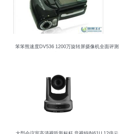
笨笨熊速度DV536 1200万旋转屏摄像机全面评测
与 联保解析
大型会议室高清视听新标杆 音视特IN61U 12倍云