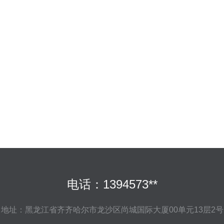
电话：1394573**
地址：黑龙江省齐齐哈尔市龙沙区尚城国际大厦00单元13层2号