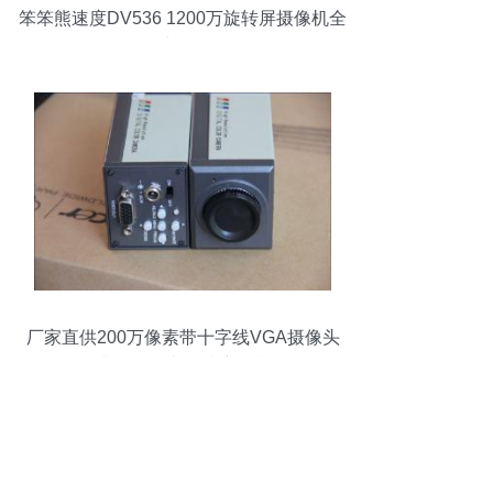
笨笨熊速度DV536 1200万旋转屏摄像机全
面评测与 联保解析
厂家直供200万像素带十字线VGA摄像头
提升仪器仪表精准度的利器