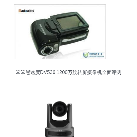
笨笨熊速度DV536 1200万旋转屏摄像机全面评测
与 联保解析